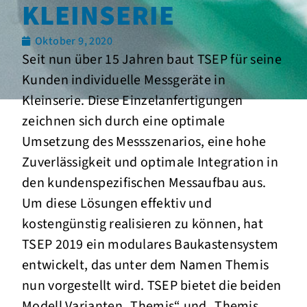
KLEINSERIE
Oktober 9, 2020
Seit nun über 15 Jahren baut TSEP für seine
Kunden individuelle Messgeräte in
Kleinserie. Diese Einzelanfertigungen
zeichnen sich durch eine optimale
Umsetzung des Messszenarios, eine hohe
Zuverlässigkeit und optimale Integration in
den kundenspezifischen Messaufbau aus.
Um diese Lösungen effektiv und
kostengünstig realisieren zu können, hat
TSEP 2019 ein modulares Baukastensystem
entwickelt, das unter dem Namen Themis
nun vorgestellt wird. TSEP bietet die beiden
Modell Varianten „Themis“ und „Themis